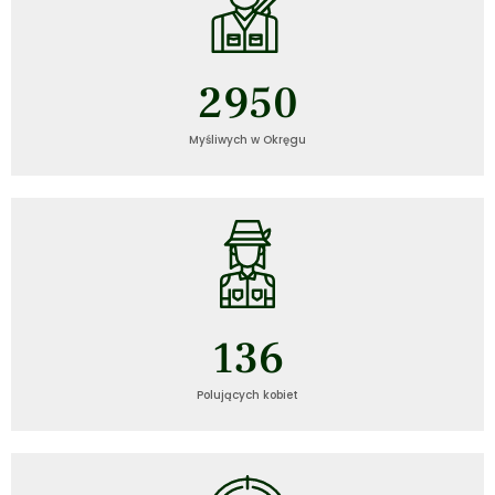
2950
Myśliwych w Okręgu
136
Polujących kobiet