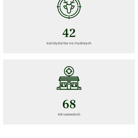
43
Kandydatów na myśliwych
69
Kół Łowieckich