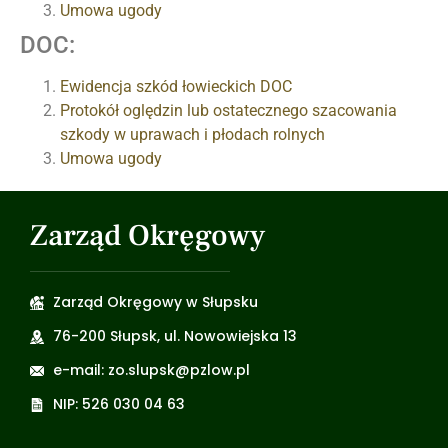
Umowa ugody
DOC:
Ewidencja szkód łowieckich DOC
Protokół oględzin lub ostatecznego szacowania
szkody w uprawach i płodach rolnych
Umowa ugody
Zarząd Okręgowy
Zarząd Okręgowy w Słupsku
76-200 Słupsk, ul. Nowowiejska 13
e-mail: zo.slupsk@pzlow.pl
NIP: 526 030 04 63