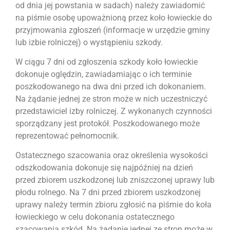
od dnia jej powstania w sadach) należy zawiadomić
na piśmie osobę upoważnioną przez koło łowieckie do
przyjmowania zgłoszeń (informacje w urzędzie gminy
lub izbie rolniczej) o wystąpieniu szkody.
W ciągu 7 dni od zgłoszenia szkody koło łowieckie
dokonuje oględzin, zawiadamiając o ich terminie
poszkodowanego na dwa dni przed ich dokonaniem.
Na żądanie jednej ze stron może w nich uczestniczyć
przedstawiciel izby rolniczej. Z wykonanych czynności
sporządzany jest protokół. Poszkodowanego może
reprezentować pełnomocnik.
Ostatecznego szacowania oraz określenia wysokości
odszkodowania dokonuje się najpóźniej na dzień
przed zbiorem uszkodzonej lub zniszczonej uprawy lub
płodu rolnego. Na 7 dni przed zbiorem uszkodzonej
uprawy należy termin zbioru zgłosić na piśmie do koła
łowieckiego w celu dokonania ostatecznego
szacowania szkód. Na żądanie jednej ze stron może w