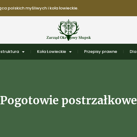
ca polskich myśliwych i koła łowieckie.
Zarząd Okręgowy Słupsk
struktura
Koła Łowieckie
Przepisy prawne
Dla
Pogotowie postrzałkowe