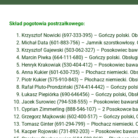
Skład pogotowia postrzałkowego:
Krzysztof Nowicki (697-333-395) – Gończy polski. O
Michał Data (601-883-756) – Jamnik szorstkowłosy. 
Krzysztof Gajewski (503-062-327) – Posokowiec bawar
Marcin Piwka (664-111-680) – Gończy polski. Obsłu
Henryk Krakowiak (530-404-412) – Posokowiec bawars
Anna Kukier (601-630-735) – Płochacz niemiecki. Ob
Piotr Kukier (575-910-843) – Płochacz niemiecki. Ob
Rafał Pluto-Prondziński (574-414-442) – Gończy pols
Łukasz Piepiórka (690-646456) – Gończy polski, Obs
Jacek Surowiec (794-538-555) – Posokowiec bawarski
Cyprian Zimmerling (888-546-107) – 2 Posokowce baw
Grzegorz Majkowski (602-400-517) – Gończy polski, 
Tomasz Ginter (691-294-799) – Płochacz niemiecki. 
Kacper Rojowski (731-892-203) – Posokowiec bawarsk