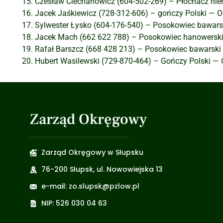
Czesław Ciechanowicz (604-502-269) – Płochacz niem
Jacek Jaśkiewicz (728-312-606) – gończy Polski — O
Sylwester Łysko (604-176-540) – Posokowiec bawars
Jacek Mach (662 622 788) – Posokowiec hanowerski 
Rafał Barszcz (668 428 213) – Posokowiec bawarski
Hubert Wasilewski (729-870-464) – Gończy Polski — 
Zarząd Okręgowy
Zarząd Okręgowy w Słupsku
76-200 Słupsk, ul. Nowowiejska 13
e-mail: zo.slupsk@pzlow.pl
NIP: 526 030 04 63