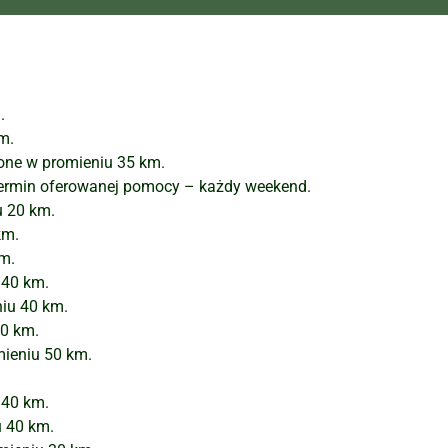
.
m.
żone w promieniu 35 km.
 Termin oferowanej pomocy – każdy weekend.
u 20 km.
km.
km.
 40 km.
niu 40 km.
20 km.
mieniu 50 km.
 40 km.
u 40 km.