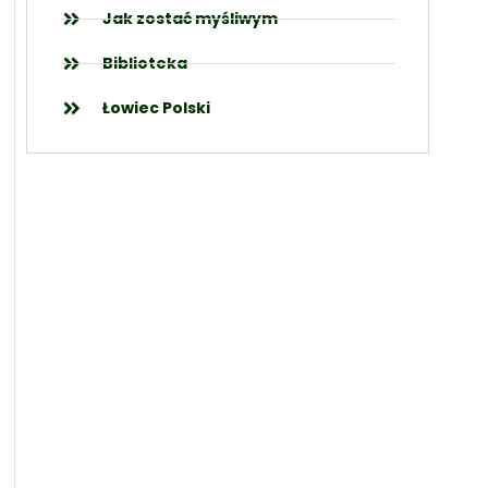
Jak zostać myśliwym
Biblioteka
Łowiec Polski