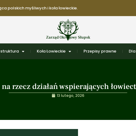
ca polskich myśliwych i koła łowieckie.
Zarząd Okręgowy Słupsk
struktura
Koła Łowieckie
Przepisy prawne
Dla
na rzecz działań wspierających łowiec
13 lutego, 2026